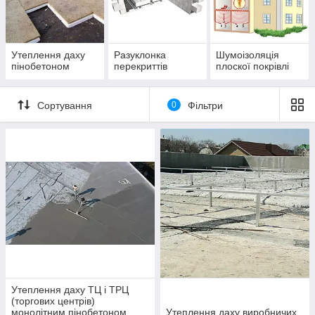
Утеплення даху
Разуклонка
Шумоізоляція
пінобетоном
перекриттів
плоскої покрівлі
Сортування
0
Фільтри
Утеплення даху ТЦ і ТРЦ
(торгових центрів)
монолітним пінобетоном
Утеплення даху виробничих