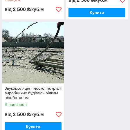
2 500
від
₴/куб.м
2 500
від
₴/куб.м
Купити
Звукоізоляція плоскої покрівлі
виробничих будівель рідким
пінобетоном
В наявності
2 500
від
₴/куб.м
Купити