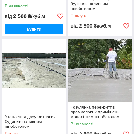
будівель наливним
В наявності
пінобетоном
2 500
Послуга
від
₴/куб.м
2 500
від
₴/куб.м
Купити
Розулянка перекриттів
промислових приміщень
Утеплення даху житлових
монолітним пінобетоном
будинків наливним
В наявності
пінобетоном
Послуга