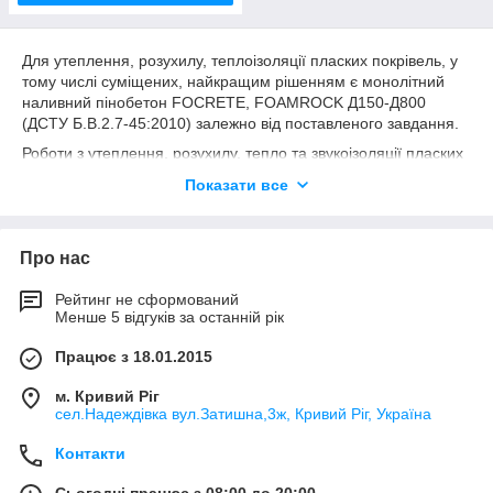
Для утеплення, розухилу, теплоізоляції пласких покрівель, у
тому числі суміщених, найкращим рішенням є монолітний
наливний пінобетон FOCRETE, FOAMROCK Д150-Д800
(ДСТУ Б.В.2.7-45:2010) залежно від поставленого завдання.
Роботи з утеплення, розухилу, тепло та звукоізоляції пласких
покрівель проводяться безпосередньо на об'єктах та
Показати все
будівельних майданчиках за допомогою спеціального
обладнання, яке безперервно виготовляє наливний
монолітний пінобетон FOCRETE різних щільностей від Д150
Про нас
до Д800.
Перевагою цих робіт є:
Рейтинг не сформований
- значна економія на додаткових витратах (логістика,
Менше 5 відгуків за останній рік
зарплата персоналу та ін.), що виникають при укладанні
будь-якого штучного матеріалу. Усі роботи виробляються «під
Працює з 18.01.2015
ключ»;
- ефективність виконання (відсутність стиків та нахлестів);
м. Кривий Ріг
- екологічність (у складі пінобетону відсутні токсичні та
сел.Надеждівка вул.Затишна,3ж, Кривий Ріг, Україна
отруйні речовини - тільки цемент, протеїновий піноутворювач,
Контакти
мінеральні добавки та вода);
- негорючість (там просто нема чому горіти);